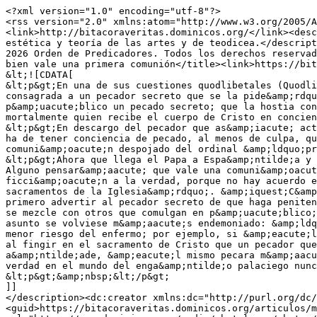
<?xml version="1.0" encoding="utf-8"?>
<rss version="2.0" xmlns:atom="http://www.w3.org/2005/Atom"><channel xmlns:media="http://search.yahoo.com/mrss/"><title>Bitácora Véritas</title><link>http://bitacoraveritas.dominicos.org/</link><description>Es doctor en filosofía y bachiller en teología, además de titulado en órgano. Trabaja como profesor de estética y teoría de las artes y de teodicea.</description><atom:link href="http://www.dominicos.org/rss/" rel="self"/><language>es</language><copyright>Copyright 2026 Orden de Predicadores. Todos los derechos reservados.</copyright><lastBuildDate>Mon, 01 Jun 2026 00:00:00 +0200</lastBuildDate><ttl>20</ttl><item><title>Madrid bien vale una primera comunión</title><link>https://bitacoraveritas.dominicos.org/articulos/madrid-bien-vale-una-primera-comunion/</link><description>
&lt;![CDATA[
&lt;p&gt;En una de sus cuestiones quodlibetales (Quodlibet V, q. 6 a. 2), Tom&amp;aacute;s de Aquino inquiere &amp;ldquo;si un sacerdote debe dar una hostia no consagrada a un pecador secreto que se la pide&amp;rdquo;. El santo da muchas razones para decir que no debe hacerlo: que un sacerdote no debe hacer p&amp;uacute;blico un pecado secreto; que la hostia consagrada ha de ser venerada, y si se la venera sin estar consagrada se comente idolatr&amp;iacute;a; que peca mortalmente quien recibe el cuerpo de Cristo en conciencia de pecado mortal.&lt;/p&gt;
&lt;p&gt;En descargo del pecador que as&amp;iacute; act&amp;uacute;a, cabr&amp;iacute;a pensar que, para pedir una hostia sin consagrar en su comuni&amp;oacute;n, uno ha de tener conciencia de pecado, al menos de culpa, quiz&amp;aacute; un cierto arrepentimiento. Y, c&amp;oacute;mo no, saber qu&amp;eacute; eso de la comuni&amp;oacute;n despojado del ordinal &amp;ldquo;primera&amp;rdquo;. Si no es el caso, no llega uno a tales cavilaciones.&lt;/p&gt;
&lt;p&gt;Ahora que llega el Papa a Espa&amp;ntilde;a y hay cola pol&amp;iacute;tica por hacerse la foto, cabe preguntarse: &amp;iquest;Madrid bien vale una misa? Alguno pensar&amp;aacute; que vale una comuni&amp;oacute;n, y m&amp;aacute;s papal. Ahora bien, el santo se pone serio: &amp;ldquo;no se debe a&amp;ntilde;adir ficci&amp;oacute;n a la verdad, porque no hay acuerdo entre la luz y la oscuridad (&amp;hellip;) Y por lo tanto, no se debe hacer nada por ficci&amp;oacute;n en los sacramentos de la Iglesia&amp;rdquo;. &amp;iquest;C&amp;oacute;mo obrar, pues? As&amp;iacute; finaliza el Aquinate: &amp;ldquo;En consecuencia, el sacerdote debe primero advertir al pecador secreto de que haga penitencia y as&amp;iacute; se acerque al sacramento; pero si no desea arrepentirse, debe prohibirle secretamente que se mezcle con otros que comulgan en p&amp;uacute;blico; y si se mezcla, debe darle la hostia consagrada&amp;rdquo;. Hacer cualquier otra cosa har&amp;iacute;a que el asunto se volviese m&amp;aacute;s endemoniado: &amp;ldquo;Cabe decir que ser&amp;iacute;a insensato que un m&amp;eacute;dico, con su mayor riesgo, quisiera evitar el menor riesgo del enfermo; por ejemplo, si &amp;eacute;l mismo quisiera beber veneno para que el enfermo no bebiera vino. Pero un sacerdote peca mucho m&amp;aacute;s al fingir en el sacramento de Cristo que un pecador que participa indignamente. Por lo tanto, un sacerdote ser&amp;iacute;a necio si, para evitar el pecado que a&amp;ntilde;ade, &amp;eacute;l mismo pecara m&amp;aacute;s gravemente haciendo una ficci&amp;oacute;n en el sacramento de la verdad&amp;rdquo;. Un recuerdo de la verdad en el mundo del enga&amp;ntilde;o palaciego nunca viene mal.&amp;nbsp;&lt;/p&gt;
&lt;p&gt;&amp;nbsp;&lt;/p&gt;
]]
</description><dc:creator xmlns:dc="http://purl.org/dc/elements/1.1/">Sixto Castro Rodríguez, OP</dc:creator><pubDate>Mon, 01 Jun 2026 00:00:00 +0200</pubDate><guid>https://bitacoraveritas.dominicos.org/articulos/madrid-bien-vale-una-primera-comunion/</guid><media:thumbnail url="https://www.dominicos.org/media/photologue/photos/cache/canto-thumbnail.jpg"/></item><item><title>Hora del reparto, fin de los estilos</title><link>https://bitacoraveritas.dominicos.org/articulos/hora-del-reparto-fin-de-los-estilos/</link><description>
&lt;![CDATA[
&lt;p&gt;&amp;nbsp;&lt;br /&gt;En una serie de cuyo nombre me he olvidado aparece un personaje bendiciendo la mesa con estas palabras: &amp;ldquo;Se&amp;ntilde;or que est&amp;aacute;s en los cielos, bendice estos alimentos que recibimos de tu generosidad a trav&amp;eacute;s de Jesucristo nuestro Se&amp;ntilde;or&amp;rdquo;. El programa de traducci&amp;oacute;n o el traductor acab&amp;oacute; produciendo una frase un tanto gn&amp;oacute;stica que muchos calificar&amp;iacute;an como ofensiva para o&amp;iacute;dos p&amp;iacute;os. Lo importante no es, en este caso, debatir si hemos recibido los alimentos a trav&amp;eacute;s de Jesucristo proveedor, recolector o repartidor o si, m&amp;aacute;s bien, Jesucristo es mediador, o sabe Dios qu&amp;eacute;. Esa frase tan rara saca a la luz cosas de mucho calado. Lo que llama la atenci&amp;oacute;n en este caso es la falta de cuidado. Cualquiera que tenga un m&amp;iacute;nimo de cultura religiosa &amp;ndash;hasta el programa de traducci&amp;oacute;n la tiene, a su modo&amp;ndash; comprende que el &lt;em&gt;&amp;ldquo;through Christ Our Lord&amp;rdquo;,&lt;/em&gt; que seguramente es lo que se recita en el original, est&amp;aacute; perfectamente traducido al castellano como &amp;ldquo;por Jesucristo Nuestro se&amp;ntilde;or&amp;rdquo; desde hace ya unos cuantos a&amp;ntilde;os, eones incluso. Basta con haber ido a misa en alguna ocasi&amp;oacute;n o haber rezado alguna vez para darse cuenta, y si no se ha hecho nada de esto &amp;ndash;cosa que cae dentro de los posibles metaf&amp;iacute;sicos&amp;ndash; conviene preguntar a alguien que sepa de qu&amp;eacute; va el asunto, quiz&amp;aacute; un exseminarista versado en latines &amp;ndash;&lt;em&gt;per Christum dominum nostrum&lt;/em&gt;&amp;ndash;, a alguien que hubiese estudiado en un colegio religioso &amp;ndash;es posible que le sonase la cosa&amp;ndash;, o a casi cualquiera de una generaci&amp;oacute;n en la que estas cosas formaban parte de la cultura cotidiana y popular de cada quien, fuese religioso o no.&lt;br /&gt;No es, empero, una desidia solo con lo religioso, aunque en esta &amp;aacute;rea alcanza cotas alarmantes. Los correctores de estilo existen en el recuerdo, quiz&amp;aacute; en un limbo inaccesible. Pocas son hoy las editoriales que no los consideran un lujo y encomiendan a los autores hacer de lectores de s&amp;iacute; mismos. Tampoco se salvan los peri&amp;oacute;dicos. El otro d&amp;iacute;a aparec&amp;iacute;a un &amp;ldquo;exclavitud&amp;rdquo; en El Pa&amp;iacute;s que quemaba los ojos.&lt;br /&gt;El cuidado en el lenguaje no es una cuesti&amp;oacute;n menor. Tiene que ver con el cuidado en general del otro, con un respeto que, a priori, se considera debido a quien nos va a leer o escuchar. Los propagandistas han dado tantas vueltas al lenguaje como elemento de dominaci&amp;oacute;n que han olvidado por completo su car&amp;aacute;cter de elemento fundamental de la caridad para con el otro, de donaci&amp;oacute;n verdadera de lo real. Si el Logos es lo que es en el cristianismo, por algo ser&amp;aacute;. Habr&amp;aacute;, pues, que prestarle los cuidados que merece para no hacer de Cristo un repartidor de comida a domicilio, aun cuando, qui&amp;eacute;n sabe, pueda hacerse presente en el que llega en bici con la cena.&lt;br /&gt;&amp;nbsp;&lt;br /&gt;&amp;nbsp;&lt;/p&gt;
]]
</description><dc:creator xmlns:dc="http://purl.org/dc/elements/1.1/">Sixto Castro Rodríguez, OP</dc:creator><pubDate>Wed, 04 Feb 2026 00:00:00 +0100</pubDate><guid>https://bitacoraveritas.dominicos.org/articulos/hora-del-reparto-fin-de-los-estilos/</guid><media:thumbnail url="https://www.dominicos.org/media/photologue/photos/cache/mangiare-thumbnail.jpg"/></item><item><title>A Holmes no le consta que no le conste</title><link>https://bitacoraveritas.dominicos.org/articulos/a-holmes-no-le-consta-que-no-le-conste/</link><description>
&lt;![CDATA[
&lt;p&gt;Estamos a punto de acabar un a&amp;ntilde;o en el que podemos dar por finiquitada la epistemolog&amp;iacute;a holmesiana. Sherlock Holmes &amp;ndash;y en general cualquiera de los detectives que se han prodigado por la literatura, el cine&amp;hellip;&amp;ndash; aplica un razonamiento a veces deductivo, otras inductivo y en muchos casos abductivo. A partir de principios generales extrae una conclusi&amp;oacute;n particular, llega a una general a partir de particulares, o concluye que, de ser cierto algo, lo que nos parece extra&amp;ntilde;o dejar&amp;iacute;a de serlo. Naturalmente, la pistola humeante, cuyo estampido acabamos de escuchar, en la mano de una persona que mira un cad&amp;aacute;ver a sus pies le parecer&amp;iacute;a al menos un indicio a tener en cuenta a la hora de considerar un hecho. Hace tiempo que esta manera de entender nuestras certezas dej&amp;oacute; paso a una epistemolog&amp;iacute;a que renuncia a cualquier trascendencia que vaya m&amp;aacute;s all&amp;aacute; del yo: no me consta, no me reconozco en esa grabaci&amp;oacute;n ni en esa imagen, esas cuentas a mi nombre no son m&amp;iacute;as&amp;hellip; Y as&amp;iacute;, poco a poco, como venimos haciendo desde hace algunos siglos, quedamos m&amp;aacute;s presos en ese yo epist&amp;eacute;mico que, supuesta y falazmente, garantiza nuestras certezas. Y todos tan contentos. En realidad, el yo no garantiza nada, pero en fin.&lt;br /&gt;Richard Swinburne, en &lt;em&gt;La existencia de Dios,&lt;/em&gt; trata de probar este hecho a partir de la probabilidad bayesiana, que no es una cosa que surja de su mag&amp;iacute;n, como el yo al que no le constan las cosas, sino que es una herramienta usada en muy diversos campos: medicina, IA, gen&amp;eacute;tica, detecci&amp;oacute;n de spam y sabe Dios qu&amp;eacute; m&amp;aacute;s. Bayes a veces se equivoca, c&amp;oacute;mo no, y nos cuela una propuesta de inversi&amp;oacute;n que nos har&amp;aacut