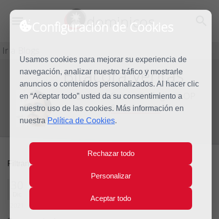
dominicos
Configuración de Cookies
Ir a Blogs
Usamos cookies para mejorar su experiencia de
Bitácora Véritas
navegación, analizar nuestro tráfico y mostrarle
Blog
anuncios o contenidos personalizados. Al hacer clic
de Sixto Castro Rodríguez, OP
en “Aceptar todo” usted da su consentimiento a
Sobre el autor
nuestro uso de las cookies. Más información en
nuestra
Política de Cookies
.
Rechazar todo
2021
quitar filtro
Filtrando por:
Personalizar
El fenómeno saturado y
30
Dic
saturante
Aceptar todo
2021