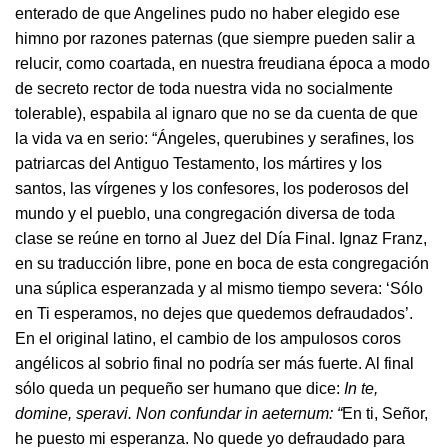
enterado de que Angelines pudo no haber elegido ese
himno por razones paternas (que siempre pueden salir a
relucir, como coartada, en nuestra freudiana época a modo
de secreto rector de toda nuestra vida no socialmente
tolerable), espabila al ignaro que no se da cuenta de que
la vida va en serio: “Ángeles, querubines y serafines, los
patriarcas del Antiguo Testamento, los mártires y los
santos, las vírgenes y los confesores, los poderosos del
mundo y el pueblo, una congregación diversa de toda
clase se reúne en torno al Juez del Día Final. Ignaz Franz,
en su traducción libre, pone en boca de esta congregación
una súplica esperanzada y al mismo tiempo severa: ‘Sólo
en Ti esperamos, no dejes que quedemos defraudados’.
En el original latino, el cambio de los ampulosos coros
angélicos al sobrio final no podría ser más fuerte. Al final
sólo queda un pequeño ser humano que dice:
In te,
domine, speravi. Non confundar in aeternum: “
En ti, Señor,
he puesto mi esperanza. No quede yo defraudado para