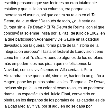
escribir pensando que sus lectores no eran totalmente
estultos y que, si leían su columna, era porque les
interesaba el asunto, así que centra su relato en el
Te
Deum
, del que dice: “Después de todo, ¿qué sería de
Europa sin el
Te Deum?
El
Te Deum
de Reims, con el que
concluyó la solemne "Misa por la Paz" de julio de 1962, en
la que participaron Adenauer y De Gaulle en la catedral
devastada por la guerra, forma parte de la historia de la
integración europea”. Hasta el festival de Eurovisión tiene
como himno el
Te Deum,
aunque algunos de los eurofans
más empedernidos nos pidan que no felicitemos la
Navidad, como si viviésemos en Alfa centauri. Pero
Alexandra no se queda ahí, sino que, haciendo un guiño a
Hagen, pone los puntos sobre las íes: “Porque el
Te Deum,
incluso sin película en color ni rosas rojas, es un poderoso
drama, un espectáculo del Juicio Final, convertido en
piedra en los tímpanos de los portales de las catedrales de
la Edad Media”. Y ya, por si alguien no se daba por