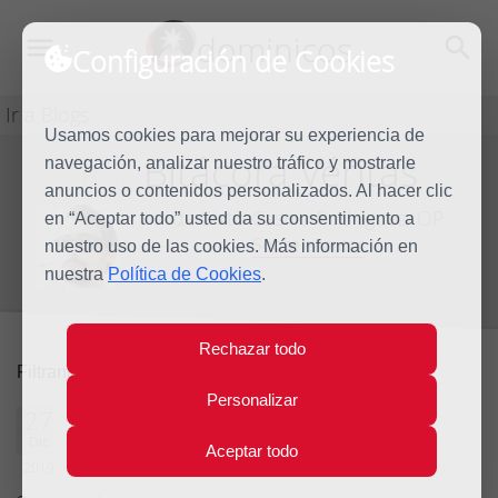
dominicos
Configuración de Cookies
Ir a Blogs
Usamos cookies para mejorar su experiencia de
Bitácora Véritas
navegación, analizar nuestro tráfico y mostrarle
Blog
anuncios o contenidos personalizados. Al hacer clic
de Sixto Castro Rodríguez, OP
en “Aceptar todo” usted da su consentimiento a
Sobre el autor
nuestro uso de las cookies. Más información en
nuestra
Política de Cookies
.
Rechazar todo
2019
quitar filtro
Filtrando por:
Personalizar
Navidad y
27
Dic
Transhumanismo
Aceptar todo
2019