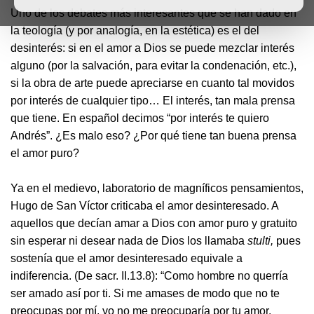
Uno de los debates más interesantes que se han dado en
la teología (y por analogía, en la estética) es el del
desinterés: si en el amor a Dios se puede mezclar interés
alguno (por la salvación, para evitar la condenación, etc.),
si la obra de arte puede apreciarse en cuanto tal movidos
por interés de cualquier tipo… El interés, tan mala prensa
que tiene. En español decimos “por interés te quiero
Andrés”. ¿Es malo eso? ¿Por qué tiene tan buena prensa
el amor puro?
Ya en el medievo, laboratorio de magníficos pensamientos,
Hugo de San Víctor criticaba el amor desinteresado. A
aquellos que decían amar a Dios con amor puro y gratuito
sin esperar ni desear nada de Dios los llamaba
stulti,
pues
sostenía que el amor desinteresado equivale a
indiferencia. (De sacr. II.13.8): “Como hombre no querría
ser amado así por ti. Si me amases de modo que no te
preocupas por mí, yo no me preocuparía por tu amor.