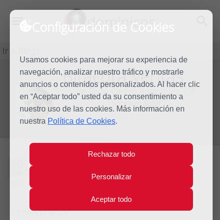
dominicos
Configuración de Cookies
Ir a Blogs
Usamos cookies para mejorar su experiencia de
Bitácora Véritas
navegación, analizar nuestro tráfico y mostrarle
Blog
anuncios o contenidos personalizados. Al hacer clic
de Sixto Castro Rodríguez, OP
en “Aceptar todo” usted da su consentimiento a
Sobre el autor
nuestro uso de las cookies. Más información en
nuestra
Política de Cookies
.
Rechazar todo
Por el interés te
10
Sep
Personalizar
quiero...
2019
Aceptar todo
1 comentarios