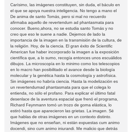
Carísimo, las imágenes constituyen, sin duda, el báculo en
el que se apoya nuestra inteligencia. No tengo a mano el
De anima de santo Tomás, pero si mal no recuerdo
afirmaba aquello de revertendum ad phantasmata para
conocer. Bueno,ahora, no se estudia santo Tomás y no
creo que eso le suene a nadie. Dejemos de lado la
importancia de la imagen en la transmisión de la cultura, de
la religión. Hoy, de la ciencia. El gran éxito de Scientific
American fue haber incorporado la imagen a la exposición
científica que, a lo sumo, recogía entonces unos escuálidos
dibujos. La microscopía en lo minimo como los telescopios
en lo macro han posibilitado el avance desde la biología
molecular y la genética hasta la cosmología y astrofísica.
Sin imágenes no habría ciencia. Hasta la modelización es
un revertendumad phantasmata para que el colega lo
entienda, no sólo el profano. Para explicar el último fatal
desenlace de la aventura espacial que frenó el programa,
Richard Feynmann tomó un trozo de goma elástica, lo
estiró hasta que aparecieron las grietas. La imagen. Sé
que hablas de otras imágenes en un contexto distinto.
Imágenes que no enseñan, ni están expuestas cum animo
docendi, sino cum animo iniurandi. Me malicio que detrás