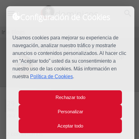
dominicos
Configuración de Cookies
Ir a Blogs
Usamos cookies para mejorar su experiencia de
Bitácora Véritas
navegación, analizar nuestro tráfico y mostrarle
Blog
anuncios o contenidos personalizados. Al hacer clic
de Sixto Castro Rodríguez, OP
en “Aceptar todo” usted da su consentimiento a
Sobre el autor
nuestro uso de las cookies. Más información en
nuestra
Política de Cookies
.
Rechazar todo
Non omnes omnia
29
Sep
Personalizar
possumus
2012
Aceptar todo
2 comentarios